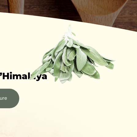
l’Himalaya
hure