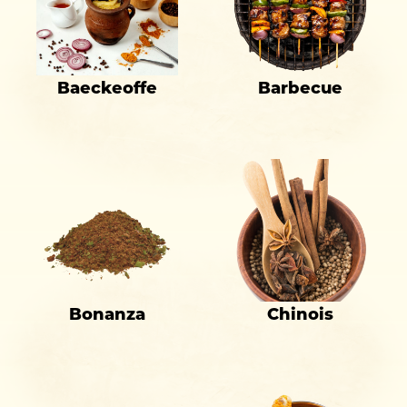
Baeckeoffe
Barbecue
Bonanza
Chinois