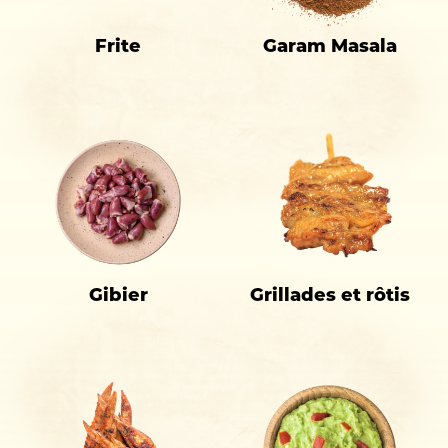
Frite
Garam Masala
Gibier
Grillades et rôtis