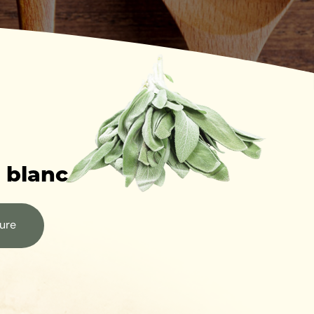
i blanc
hure